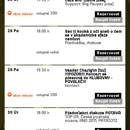
Support: Big Pauper [usa]
vstupné 200
Rezervovat
akce měsíce
Koupit lístek
Sex jí kouká z očí aneb o čem
26 Pá
18.00 h
se v akademické sféře
nemluví
Přednáška, diskuse
vstupné volné
Rezervovat
Koupit lístek
Vaadat Charigim [izr]
26 Pá
19.30 h
!!!POZOR!!! Koncert se
přesouvá do KLUBOVNY -
POVALEČ!!!
koncert
vstupné 200
Rezervovat
akce měsíce
Koupit lístek
Předvolební diskuze POTRVÁ
30 Út
18.00 h
TOP 09, Česká pirátská
strana, ANO 2011, PATRIOTI
vstupné volné