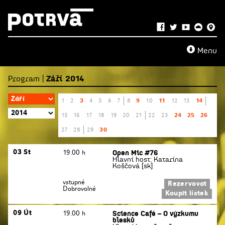
Menu
Program |
Září 2014
3
9
11
14
1
2
4
5
6
7
8
10
12
13
24
25
26
15
16
17
18
19
20
21
22
23
30
27
28
29
Open Mic #76
03 St
19.00 h
Hlavní host: Katarína
Koščová [sk]
vstupné
Rezervovat
Dobrovolné
Koupit lístek
Science Café – O výzkumu
09 Út
19.00 h
blesků