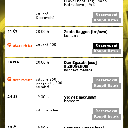
Hlavní host: Ing. Ivana
Kolmašová , Ph.D.
vstupné
Rezervovat
Dobrovolné
Koupit lístek
Zobin Baygan [irn/swe]
11 Čt
20.00 h
koncert
vstupné 100
Rezervovat
akce měsíce
Koupit lístek
Dan Sartain [usa]
14 Ne
20.00 h
!!!ZRUŠENO!!!
koncert měsíce
vstupné 250
Rezervovat
akce měsíce
předprodej, 300
Koupit lístek
na místě
Víc než maximum
24 St
19.00 h
Koncert
vstupné volné
Rezervovat
Koupit lístek
Cars and Trains [usa]
25 Čt
19.30 h