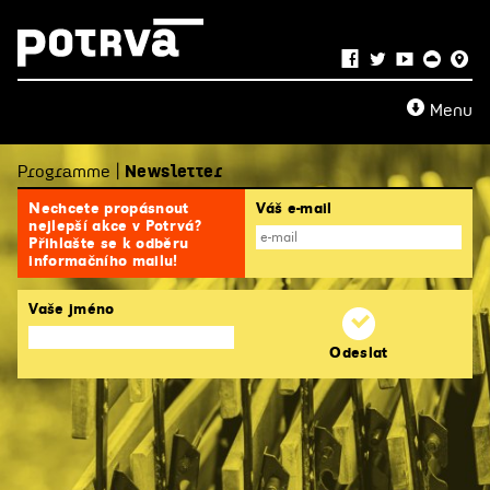
Menu
Programme |
Newsletter
Nechcete propásnout
Váš e-mail
nejlepší akce v Potrvá?
Přihlašte se k odběru
informačního mailu!
Vaše jméno