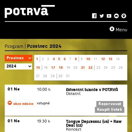
Menu
Program |
Prosinec 2024
1
4
5
6
8
10
12
13
2
3
7
9
11
14
15
17
18
21
22
16
19
20
23
24
25
26
27
28
29
30
31
Adventní branče v POTRVÁ
01 Ne
10.00 h
Ostatní
vstupné
Rezervovat
akce měsíce
Koupit lístek
Tongue Depressor (us) + Raw
01 Ne
19.30 h
Deal (cz)
Koncert