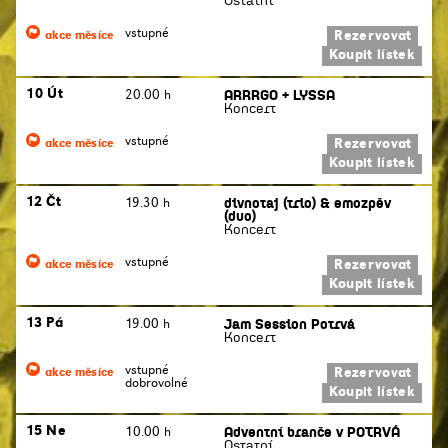
vstupné
Rezervovat
akce měsíce
Koupit lístek
ARRRGO + LYSSA
10 Út
20.00 h
Koncert
vstupné
Rezervovat
akce měsíce
Koupit lístek
divnotaj (trio) & emozpěv
12 Čt
19.30 h
(duo)
Koncert
vstupné
Rezervovat
akce měsíce
Koupit lístek
Jam Session Potrvá
13 Pá
19.00 h
Koncert
vstupné
Rezervovat
akce měsíce
dobrovolné
Koupit lístek
Adventní branče v POTRVÁ
15 Ne
10.00 h
Ostatní