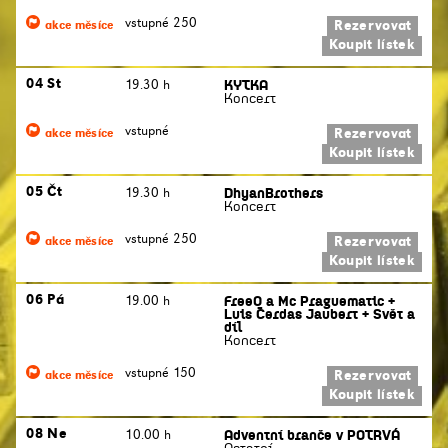
vstupné 250
Rezervovat
akce měsíce
Koupit lístek
KYTKA
04 St
19.30 h
Koncert
vstupné
Rezervovat
akce měsíce
Koupit lístek
DhyanBrothers
05 Čt
19.30 h
Koncert
vstupné 250
Rezervovat
akce měsíce
Koupit lístek
FreeQ a Mc Praguematic +
06 Pá
19.00 h
Luis Cerdas Jaubert + Svět a
díl
Koncert
vstupné 150
Rezervovat
akce měsíce
Koupit lístek
Adventní branče v POTRVÁ
08 Ne
10.00 h
Ostatní