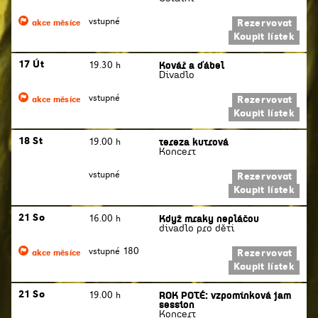
vstupné
Rezervovat
akce měsíce
Koupit lístek
Kovář a ďábel
17 Út
19.30 h
Divadlo
vstupné
Rezervovat
akce měsíce
Koupit lístek
tereza kutrová
18 St
19.00 h
Koncert
vstupné
Rezervovat
Koupit lístek
Když mraky nepláčou
21 So
16.00 h
divadlo pro děti
vstupné 180
Rezervovat
akce měsíce
Koupit lístek
ROK POTÉ: vzpomínková jam
21 So
19.00 h
session
Koncert