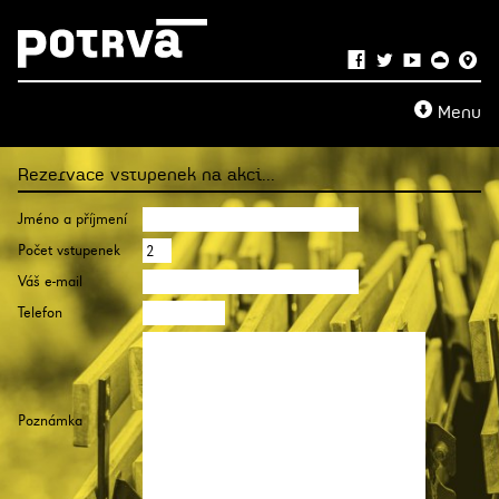
Menu
Rezervace vstupenek na akci...
Jméno a příjmení
Počet vstupenek
Váš e-mail
Telefon
Poznámka